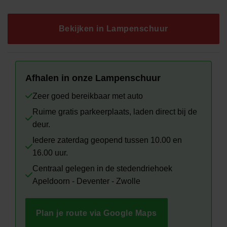
was:
is:
€419.00.
€195.00.
Bekijken in Lampenschuur
Afhalen in onze Lampenschuur
Zeer goed bereikbaar met auto
Ruime gratis parkeerplaats, laden direct bij de
deur.
Iedere zaterdag geopend tussen 10.00 en
16.00 uur.
Centraal gelegen in de stedendriehoek
Apeldoorn - Deventer - Zwolle
Plan je route via Google Maps