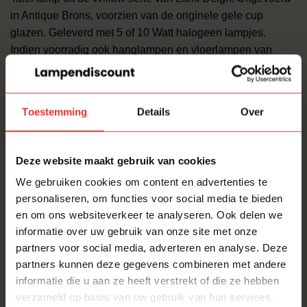
in Antique Brons, voorzien van de originele gele cup
glazen. Geleverd met 5 of 10 Watt halogeen lampjes.
Indien voorradig ook hanglampen en vloerlampen van
deze serie leverbaar.
De afmetingen van deze lamp zijn:
Toestemming
Details
Over
Lengte: 45 cm
Breedte: 45 cm
Deze website maakt gebruik van cookies
Hoogte: 60 cm
We gebruiken cookies om content en advertenties te
personaliseren, om functies voor social media te bieden
REFURBISHED LAMPEN
en om ons websiteverkeer te analyseren. Ook delen we
informatie over uw gebruik van onze site met onze
Mooie design lampen verdienen een tweede huis! Deze
partners voor social media, adverteren en analyse. Deze
design topper is door ons opgekocht en volledig
partners kunnen deze gegevens combineren met andere
nagekeken. Een Hobby/Passie waaruit onze
informatie die u aan ze heeft verstrekt of die ze hebben
lampenschuur ooit is ontstaan.
verzameld op basis van uw gebruik van hun services.