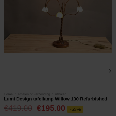
Home
/
afhalen of verzending
/
Afhalen
Lumi Design tafellamp Willow 130 Refurbished
Oorspronkelijke
Huidige
€
419.00
€
195.00
-53%
prijs
prijs