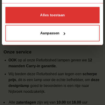
LIEFDE voor licht en design!
Deze mooie tafellamp van Lumi Design hebben wij
Alles toestaan
staan/liggen/hangen in onze
Lampenschuur
.
Deze mooie tafellamp hebben wij technische volledig
Aanpassen
gecontroleerd
100% GOED!!!
Uitsluitend op basis van
AFHALEN
!!
Onze service
OOK
op al onze Refurbished lampen geven we
12
maanden Carry-in garantie.
Wij bieden deze Refurbished aan tegen een
scherpe
prijs
, dit is een lamp voor de echte liefhebber, om
deze
designlamp
goed te beoordelen is een ritje naar
Nijbroek noodzakelijk.
Alle
zaterdagen
zijn wij van
10.00
tot
16.00
uur