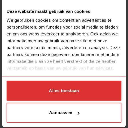
Op
zondag
willen wij ook graag genieten van een
vrije dag, berichten die op zondag binnenkomen
Deze website maakt gebruik van cookies
worden uiterlijk op maandag beantwoord.
We gebruiken cookies om content en advertenties te
personaliseren, om functies voor social media te bieden
Aanvullende informatie
en om ons websiteverkeer te analyseren. Ook delen we
informatie over uw gebruik van onze site met onze
Algemeen
partners voor social media, adverteren en analyse. Deze
partners kunnen deze gegevens combineren met andere
SKU leverancier
P6502.38
informatie die u aan ze heeft verstrekt of die ze hebben
verzameld op basis van uw gebruik van hun services.
EAN
8718379046469
Merk
HighLight
Alles toestaan
Familie
Bright
Aanpassen
Over de lamp