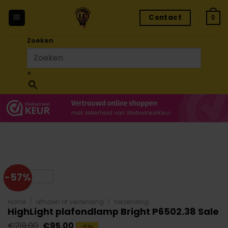
Ga
Contact
naar
0
inhoud
Zoeken
×
-57%
Home
/
afhalen of verzending
/
Verzending
HighLight plafondlamp Bright P6502.38 Sale
Oorspronkelijke
Huidige
€
219.00
€
95.00
-57%