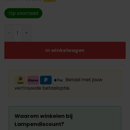
prijs
prijs
was:
is:
€219.00.
€95.00.
Op voorraad
HighLight plafondlamp Bright P6502.38 Sale aantal
In winkelwagen
Betaal met jouw
vertrouwde betaaloptie.
Waarom winkelen bij
Lampendiscount?