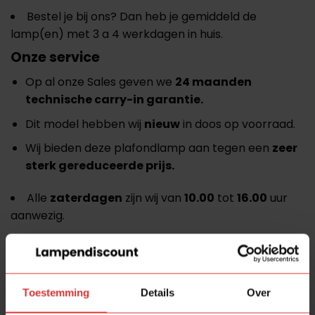
Bestel je bij ons? Dan heb je gemiddeld de
lamp(en) met 3 a 4 werkdagen in huis.
Onze service
Op al onze Sales geven we
24 maanden
technische carry-in garantie.
Dit model hebben wij
nieuw
in doos op voorraad.
Wij bieden deze plafondlamp aan tegen een
zeer
sterk gereduceerde prijs.
Alle
zaterdagen
zijn wij van
10.00
tot
16.00
uur
aanwezig.
Adres:
Middendijk 75A, 7397NE NIJBROEK
Vragen of opmerkingen
graag per mail of
WhatsApp, wij
reageren
dagelijks van maandag tot
Toestemming
Details
Over
en met zaterdag op alle binnengekomen berichten.