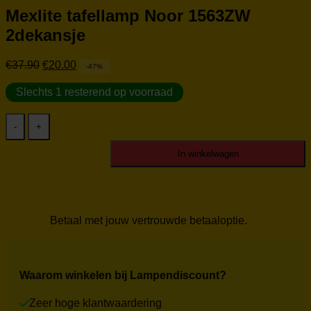
Mexlite tafellamp Noor 1563ZW
2dekansje
Oorspronkelijke
Huidige
€
37.90
€
20.00
-47%
prijs
prijs
was:
is:
Slechts 1 resterend op voorraad
€37.90.
€20.00.
Mexlite
tafellamp
Noor
In winkelwagen
1563ZW
2dekansje
aantal
Betaal met jouw vertrouwde betaaloptie.
Waarom winkelen bij Lampendiscount?
Zeer hoge klantwaardering