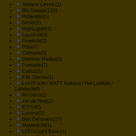
Stefano Cevoli,
(1)
Blij Design
(120)
Holtkötter
(1)
Sirrah
(1)
HighLight
(43)
Luuxlicht
(3)
Freelicht
(2)
Pola
(7)
Colmore
(5)
Drimmer Rodez
(1)
Formadri
(7)
Estiluz
(1)
F.M. Storzin
(1)
LUUX licht / WATT Holland / Het Lichtlab /
Lumitech
(8)
Art Deco
(1)
van de Heg
(1)
ETH
(40)
Lumina
(2)
Ben Demmers
(27)
Masterlicht
(1)
LED's Light Basic
(1)