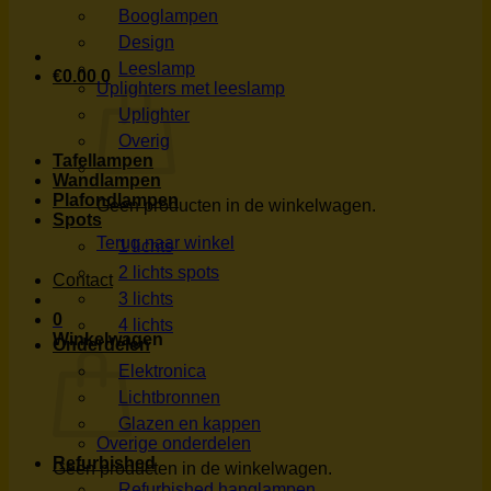
Booglampen
Design
Leeslamp
€
0.00
0
Uplighters met leeslamp
Uplighter
Overig
Tafellampen
Wandlampen
Plafondlampen
Geen producten in de winkelwagen.
Spots
Terug naar winkel
1 lichts
2 lichts spots
Contact
3 lichts
0
4 lichts
Winkelwagen
Onderdelen
Elektronica
Lichtbronnen
Glazen en kappen
Overige onderdelen
Refurbished
Geen producten in de winkelwagen.
Refurbished hanglampen