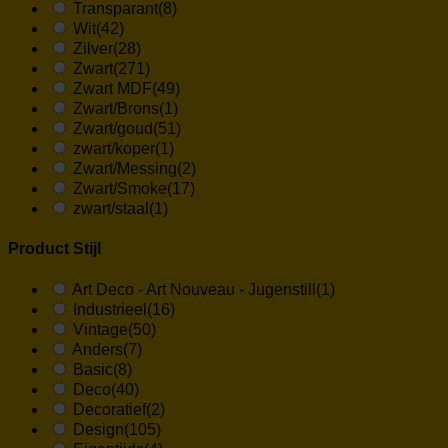
Transparant
(8)
Wit
(42)
Zilver
(28)
Zwart
(271)
Zwart MDF
(49)
Zwart/Brons
(1)
Zwart/goud
(51)
zwart/koper
(1)
Zwart/Messing
(2)
Zwart/Smoke
(17)
zwart/staal
(1)
Product Stijl
Art Deco - Art Nouveau - Jugenstill
(1)
Industrieel
(16)
Vintage
(50)
Anders
(7)
Basic
(8)
Deco
(40)
Decoratief
(2)
Design
(105)