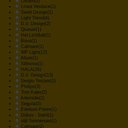
Osram
(1)
Linea Verdace
(1)
Seed Design
(1)
Light Trend
(4)
D,V, Design
(2)
Quasar
(1)
Het Lichtlab
(1)
Bava
(1)
Calmare
(1)
WF Light
(12)
Allure
(1)
Stilnova
(1)
HALA
(26)
D.V. Design
(13)
Sergio Terzani
(1)
Philips
(3)
Tom Kater
(2)
Artemide
(2)
Segula
(3)
Edelson Pierre
(1)
Dijkos - Stahl
(1)
stijl Sonneman
(1)
Colmare
(2)