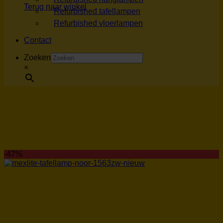
Terug naar winkel
Refurbished tafellampen
Refurbished vloerlampen
Contact
Zoeken
×
-47%