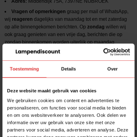
Adres:
Middendijk 75A, 7397NE NIJBROEK
Vragen of opmerkingen
graag per mail of WhatsApp,
wij
reageren
dagelijks van maandag tot en met zaterdag
op alle binnengekomen berichten. Op
zondag
willen wij
ook graag genieten van een vrije dag, berichten die op
zondag binnenkomen worden uiterlijk op maandag
beantwoord.
Aanvullende informatie
Toestemming
Details
Over
Algemeen
Deze website maakt gebruik van cookies
3390ST
SKU leverancier
We gebruiken cookies om content en advertenties te
8712746161359
EAN
personaliseren, om functies voor social media te bieden
en om ons websiteverkeer te analyseren. Ook delen we
Mexlite
Merk
informatie over uw gebruik van onze site met onze
partners voor social media, adverteren en analyse. Deze
Upround
Familie
partners kunnen deze gegevens combineren met andere