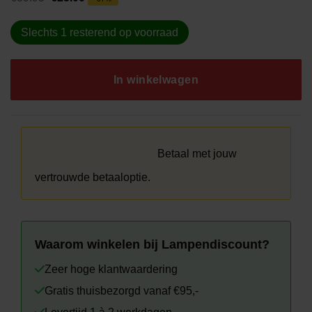
prijs
prijs
was:
is:
€39.95.
€25.00.
Slechts 1 resterend op voorraad
In winkelwagen
Betaal met jouw
vertrouwde betaaloptie.
Waarom winkelen bij Lampendiscount?
Zeer hoge klantwaardering
Gratis thuisbezorgd vanaf €95,-