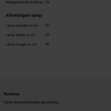
Ja
Meegeleverde lichtbron
Afmetingen lamp
10
Lamp breedte in cm
25
Lamp diepte in cm
30
Lamp hoogte in cm
Reviews
Geen beoordelingen gevonden.