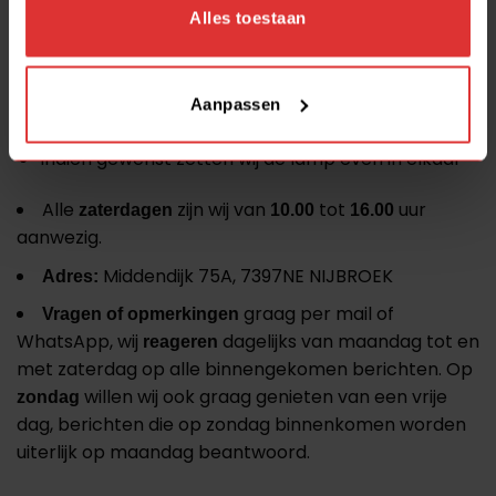
Direct meenemen, geen wachttijden
Alles toestaan
Ruime, gratis parkeerplaats
Laden en lossen direct voor de deur.
Aanpassen
Wij leggen de lamp(en) even goed in de auto.
Indien gewenst zetten wij de lamp even in elkaar
Alle
zijn wij van
tot
uur
zaterdagen
10.00
16.00
aanwezig.
Middendijk 75A, 7397NE NIJBROEK
Adres:
graag per mail of
Vragen of opmerkingen
WhatsApp, wij
dagelijks van maandag tot en
reageren
met zaterdag op alle binnengekomen berichten. Op
willen wij ook graag genieten van een vrije
zondag
dag, berichten die op zondag binnenkomen worden
uiterlijk op maandag beantwoord.