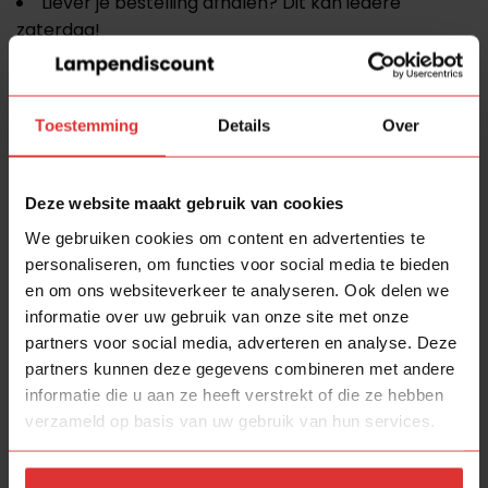
Liever je bestelling afhalen? Dit kan iedere
zaterdag!
PostNL haalt je bestelling bij ons op, als deze door
PostNL wordt gescand, ontvang je de Track and
Trace code(s)per mail.
Toestemming
Details
Over
Bestel je bij ons? Dan heb je de lamp(en) met 3 a
4 werkdagen in huis.
Deze website maakt gebruik van cookies
Onze service
We gebruiken cookies om content en advertenties te
op een juiste werking.
24 maanden Carry-in garantie
personaliseren, om functies voor social media te bieden
en om ons websiteverkeer te analyseren. Ook delen we
Hebben wij
en kan direct
in onze lampenschuur
informatie over uw gebruik van onze site met onze
worden meegenomen.
partners voor social media, adverteren en analyse. Deze
Minimaal 10% korting* bij afhalen!!! *t.o.v. de
partners kunnen deze gegevens combineren met andere
winkeladviesprijs
informatie die u aan ze heeft verstrekt of die ze hebben
verzameld op basis van uw gebruik van hun services.
Gratis wat te drinken (koffie, thee, water, pakje
drinken voor de kinderen)