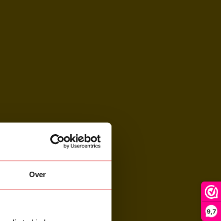
Over
9,7