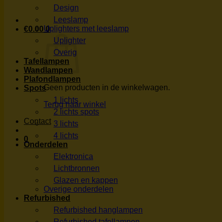
Design
Leeslamp
Uplighters met leeslamp
€
0.00
0
Uplighter
Overig
Tafellampen
Wandlampen
Plafondlampen
Geen producten in de winkelwagen.
Spots
1 lichts
Terug naar winkel
2 lichts spots
Contact
3 lichts
4 lichts
0
Onderdelen
Elektronica
Lichtbronnen
Glazen en kappen
Overige onderdelen
Refurbished
Refurbished hanglampen
Refurbished tafellampen