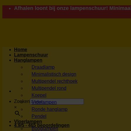
Ga
Afhalen loont bij onze lampenschuur! Minimaal
naar
inhoud
Home
Lampenschuur
Hanglampen
Draadlamp
Minimalistisch design
Multipendel rechthoek
Multipendel rond
Koepel
Zoeken
Videlampen
×
Ronde hanglamp
Pendel
Vloerlampen
4.9/5 - 465 beoordelingen
Booglampen