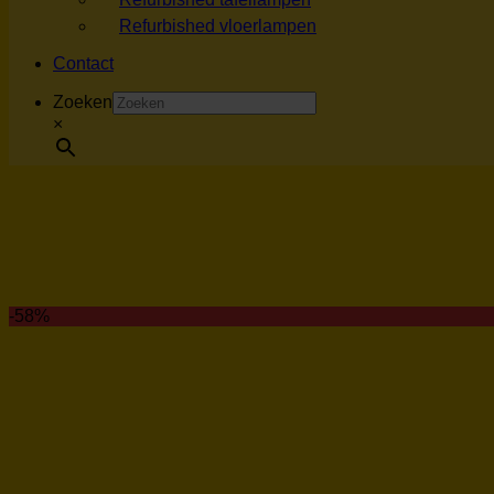
Refurbished vloerlampen
Contact
Zoeken
×
-58%