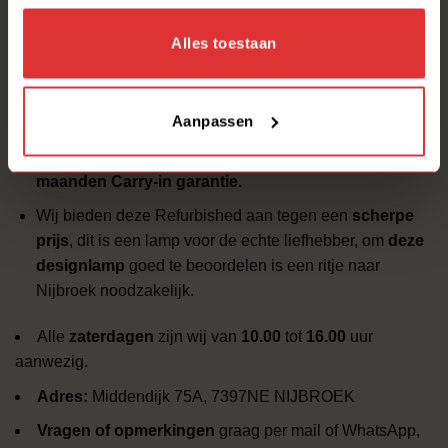
Deze mooie hanglamp hebben wij technische volledig
Alles toestaan
gecontroleerd
100% GOED!!!
Uitsluitend op basis van
AFHALEN
!!
Onze service
Aanpassen
OOK
op al onze Refurbished lampen geven we
12
maanden Carry-in garantie.
Wij bieden deze Refurbished aan tegen een
scherpe
prijs
, dit is een lamp voor de echte liefhebber, om
deze
designlamp
goed te beoordelen is een ritje naar
Nijbroek noodzakelijk.
Alle
zaterdagen
zijn wij van
10.00
tot
16.00
uur
aanwezig.
Adres:
Middendijk 75A, 7397NE NIJBROEK
Vragen of opmerkingen
graag per mail of WhatsApp,