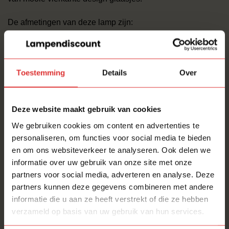
De afmetingen van deze lamp zijn:
Lengte: 120 cm
Breedte: 65 cm
Toestemming
Details
Over
Hoogte: 120 cm
REFURBISHED LAMPEN
Deze website maakt gebruik van cookies
Mooie design lampen verdienen een tweede huis! Deze
We gebruiken cookies om content en advertenties te
design topper is door ons opgekocht en volledig
personaliseren, om functies voor social media te bieden
nagekeken. Een Hobby/Passie waaruit onze
en om ons websiteverkeer te analyseren. Ook delen we
lampenschuur ooit is ontstaan.
informatie over uw gebruik van onze site met onze
partners voor social media, adverteren en analyse. Deze
LIEFDE voor licht en design!
partners kunnen deze gegevens combineren met andere
informatie die u aan ze heeft verstrekt of die ze hebben
Deze mooie hanglamp van Willemse hebben wij
verzameld op basis van uw gebruik van hun services.
staan/liggen/hangen in onze
Lampenschuur
.