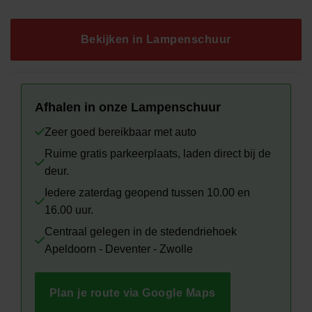
was:
is:
€329.00.
€175.00.
Bekijken in Lampenschuur
Afhalen in onze Lampenschuur
Zeer goed bereikbaar met auto
Ruime gratis parkeerplaats, laden direct bij de
deur.
Iedere zaterdag geopend tussen 10.00 en
16.00 uur.
Centraal gelegen in de stedendriehoek
Apeldoorn - Deventer - Zwolle
Plan je route via Google Maps