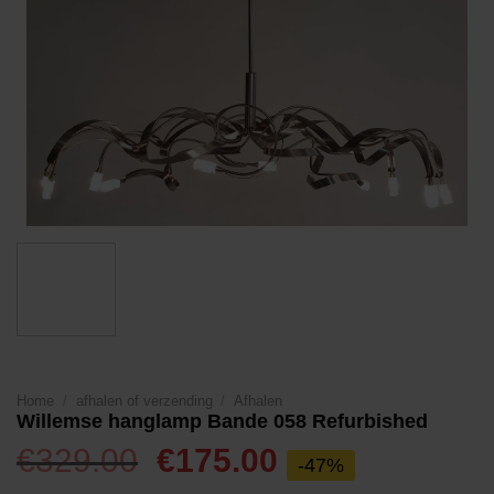
Home
/
afhalen of verzending
/
Afhalen
Willemse hanglamp Bande 058 Refurbished
Oorspronkelijke
Huidige
€
329.00
€
175.00
-47%
prijs
prijs