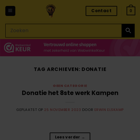
Ga
Contact
naar
0
inhoud
TAG ARCHIEVEN:
DONATIE
GEEN CATEGORIE
Donatie het 8ste werk Kampen
GEPLAATST OP
25 NOVEMBER 2023
DOOR
ERWIN ELSKAMP
Lees verder
→