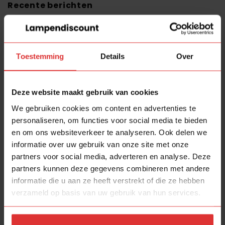
Recente berichten
Donatie het 8ste werk Kampen
Bijzondere aflevering
Toestemming
Details
Over
Wandlampen
Mexlite Sunflower 3664ZW Nieuw
Deze website maakt gebruik van cookies
Blij met Blij Design
We gebruiken cookies om content en advertenties te
personaliseren, om functies voor social media te bieden
Recente reacties
en om ons websiteverkeer te analyseren. Ook delen we
Thea Schriks
op
Shop
informatie over uw gebruik van onze site met onze
partners voor social media, adverteren en analyse. Deze
partners kunnen deze gegevens combineren met andere
Amber Zijlstra
op
Shop
informatie die u aan ze heeft verstrekt of die ze hebben
verzameld op basis van uw gebruik van hun services.
Annemiek G.
op
Shop
Angeliek
op
Shop