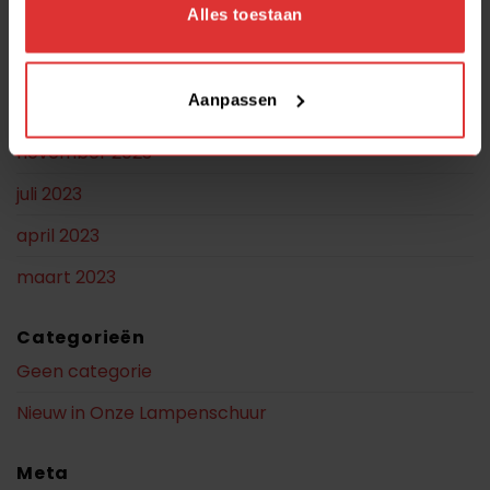
Alles toestaan
Anoniem
op
Shop
Aanpassen
Archieven
november 2023
juli 2023
april 2023
maart 2023
Categorieën
Geen categorie
Nieuw in Onze Lampenschuur
Meta