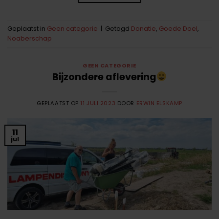
Geplaatst in
Geen categorie
|
Getagd
Donatie
,
Goede Doel
,
Noaberschap
GEEN CATEGORIE
Bijzondere aflevering
GEPLAATST OP
11 JULI 2023
DOOR
ERWIN ELSKAMP
11
jul