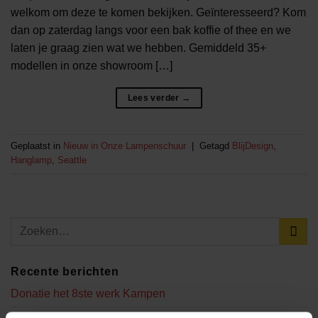
welkom om deze te komen bekijken. Geïnteresseerd? Kom
dan op zaterdag langs voor een bak koffie of thee en we
laten je graag zien wat we hebben. Gemiddeld 35+
modellen in onze showroom […]
Lees verder
→
Geplaatst in
Nieuw in Onze Lampenschuur
|
Getagd
BlijDesign
,
Hanglamp
,
Seattle
Recente berichten
Donatie het 8ste werk Kampen