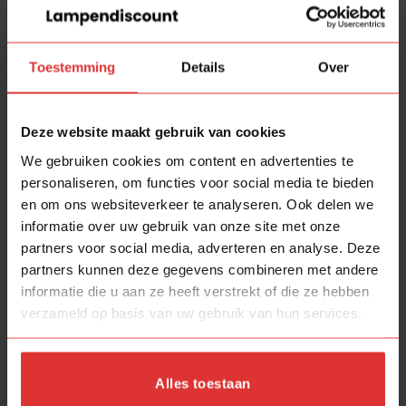
Bijzondere aflevering😀
Wandlampen
Toestemming
Details
Over
Mexlite Sunflower 3664ZW Nieuw
Blij met Blij Design
Deze website maakt gebruik van cookies
Recente reacties
We gebruiken cookies om content en advertenties te
personaliseren, om functies voor social media te bieden
Thea Schriks
op
Shop
en om ons websiteverkeer te analyseren. Ook delen we
informatie over uw gebruik van onze site met onze
Amber Zijlstra
op
Shop
partners voor social media, adverteren en analyse. Deze
partners kunnen deze gegevens combineren met andere
Annemiek G.
op
Shop
informatie die u aan ze heeft verstrekt of die ze hebben
verzameld op basis van uw gebruik van hun services.
Angeliek
op
Shop
Anoniem
op
Shop
Alles toestaan