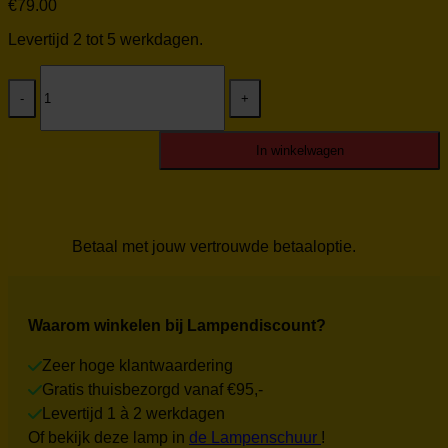
€
79.00
Levertijd 2 tot 5 werkdagen.
Freelight
hanglamp
Dorato
H2001SK
Nieuw
In winkelwagen
aantal
Betaal met jouw vertrouwde betaaloptie.
Waarom winkelen bij Lampendiscount?
Zeer hoge klantwaardering
Gratis thuisbezorgd vanaf €95,-
Levertijd 1 à 2 werkdagen
Of bekijk deze lamp in
de Lampenschuur
!