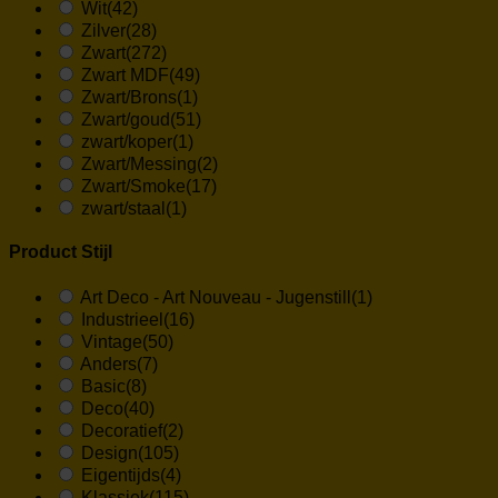
Wit
(42)
Zilver
(28)
Zwart
(272)
Zwart MDF
(49)
Zwart/Brons
(1)
Zwart/goud
(51)
zwart/koper
(1)
Zwart/Messing
(2)
Zwart/Smoke
(17)
zwart/staal
(1)
Product Stijl
Art Deco - Art Nouveau - Jugenstill
(1)
Industrieel
(16)
Vintage
(50)
Anders
(7)
Basic
(8)
Deco
(40)
Decoratief
(2)
Design
(105)
Eigentijds
(4)
Klassiek
(115)