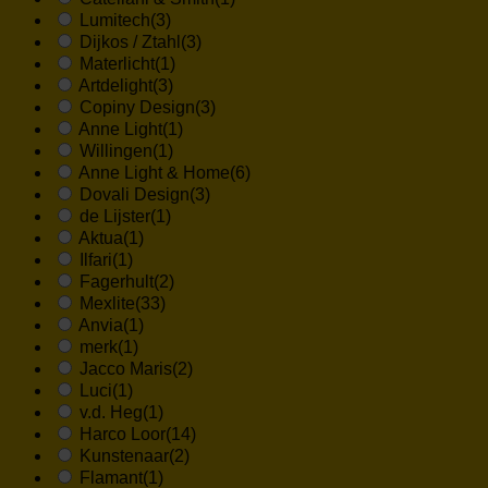
Lumitech
(3)
Dijkos / Ztahl
(3)
Materlicht
(1)
Artdelight
(3)
Copiny Design
(3)
Anne Light
(1)
Willingen
(1)
Anne Light & Home
(6)
Dovali Design
(3)
de Lijster
(1)
Aktua
(1)
Ilfari
(1)
Fagerhult
(2)
Mexlite
(33)
Anvia
(1)
merk
(1)
Jacco Maris
(2)
Luci
(1)
v.d. Heg
(1)
Harco Loor
(14)
Kunstenaar
(2)
Flamant
(1)