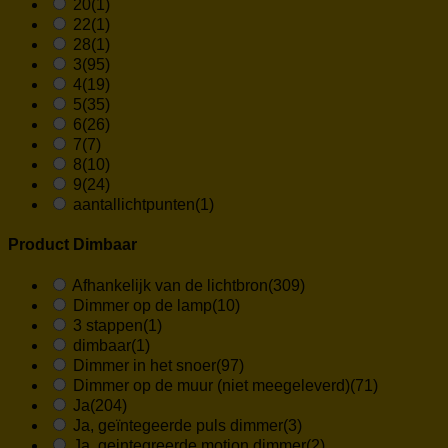
20
(1)
22
(1)
28
(1)
3
(95)
4
(19)
5
(35)
6
(26)
7
(7)
8
(10)
9
(24)
aantallichtpunten
(1)
Product Dimbaar
Afhankelijk van de lichtbron
(309)
Dimmer op de lamp
(10)
3 stappen
(1)
dimbaar
(1)
Dimmer in het snoer
(97)
Dimmer op de muur (niet meegeleverd)
(71)
Ja
(204)
Ja, geïntegeerde puls dimmer
(3)
Ja, geintegreerde motion dimmer
(2)