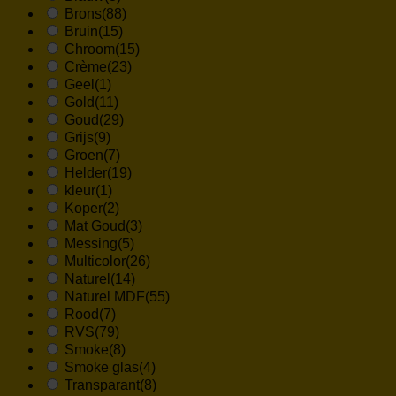
Brons
(88)
Bruin
(15)
Chroom
(15)
Crème
(23)
Geel
(1)
Gold
(11)
Goud
(29)
Grijs
(9)
Groen
(7)
Helder
(19)
kleur
(1)
Koper
(2)
Mat Goud
(3)
Messing
(5)
Multicolor
(26)
Naturel
(14)
Naturel MDF
(55)
Rood
(7)
RVS
(79)
Smoke
(8)
Smoke glas
(4)
Transparant
(8)