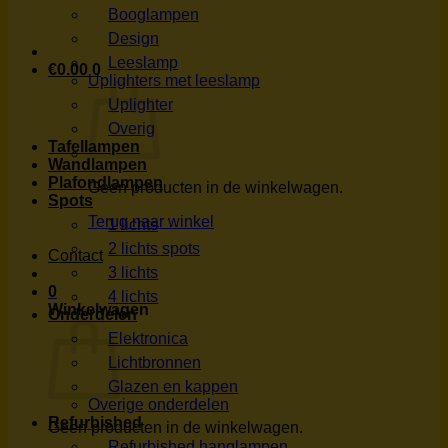
Booglampen
Design
Leeslamp
€
0.00
0
Uplighters met leeslamp
Uplighter
Overig
Tafellampen
Wandlampen
Plafondlampen
Geen producten in de winkelwagen.
Spots
Terug naar winkel
1 lichts
2 lichts spots
Contact
3 lichts
0
4 lichts
Winkelwagen
Onderdelen
Elektronica
Lichtbronnen
Glazen en kappen
Overige onderdelen
Refurbished
Geen producten in de winkelwagen.
Refurbished hanglampen