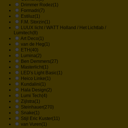
Drimmer Rodez
(1)
Formadri
(7)
Estiluz
(1)
F.M. Storzin
(1)
LUUX licht / WATT Holland / Het Lichtlab /
Lumitech
(8)
Art Deco
(1)
van de Heg
(1)
ETH
(40)
Lumina
(2)
Ben Demmers
(27)
Masterlicht
(1)
LED's Light Basic
(1)
Heico Linke
(1)
Kundalini
(1)
Hala Design
(2)
Lumi Tech
(4)
Zijlstra
(1)
Steinhauer
(270)
Snake
(1)
Stijl Eric Kuster
(11)
van Vuren
(1)