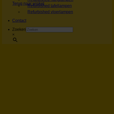
Terug naar winkel
Refurbished tafellampen
Refurbished vloerlampen
Contact
Zoeken
×