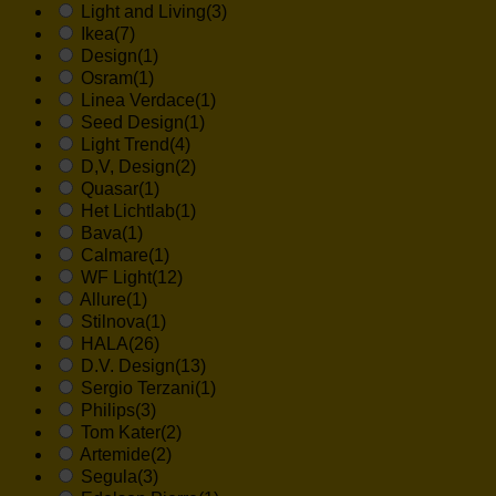
Light and Living
(3)
Ikea
(7)
Design
(1)
Osram
(1)
Linea Verdace
(1)
Seed Design
(1)
Light Trend
(4)
D,V, Design
(2)
Quasar
(1)
Het Lichtlab
(1)
Bava
(1)
Calmare
(1)
WF Light
(12)
Allure
(1)
Stilnova
(1)
HALA
(26)
D.V. Design
(13)
Sergio Terzani
(1)
Philips
(3)
Tom Kater
(2)
Artemide
(2)
Segula
(3)