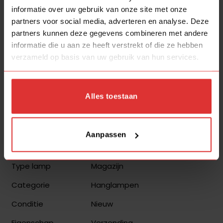
informatie over uw gebruik van onze site met onze
Aanvullende informatie
partners voor social media, adverteren en analyse. Deze
partners kunnen deze gegevens combineren met andere
Algemeen
informatie die u aan ze heeft verstrekt of die ze hebben
verzameld op basis van uw gebruik van hun services.
H2004SK
SKU leverancier
8720143025198
EAN
Alles toestaan
Freelight
Merk
Dorato
Familie
Aanpassen
Over de lamp
Magazijn
Type lamp
Hanglampen
Categorie
Nieuw
Conditie
Verzending
Eigenschap