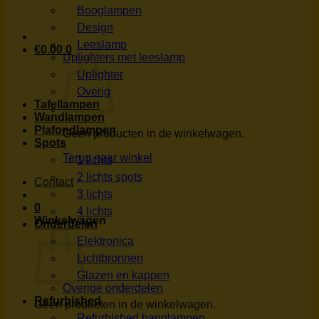
Booglampen
Design
Leeslamp
€
0.00
0
Uplighters met leeslamp
Uplighter
Overig
Tafellampen
Wandlampen
Plafondlampen
Geen producten in de winkelwagen.
Spots
Terug naar winkel
1 lichts
2 lichts spots
Contact
3 lichts
0
4 lichts
Winkelwagen
Onderdelen
Elektronica
Lichtbronnen
Glazen en kappen
Overige onderdelen
Refurbished
Geen producten in de winkelwagen.
Refurbished hanglampen