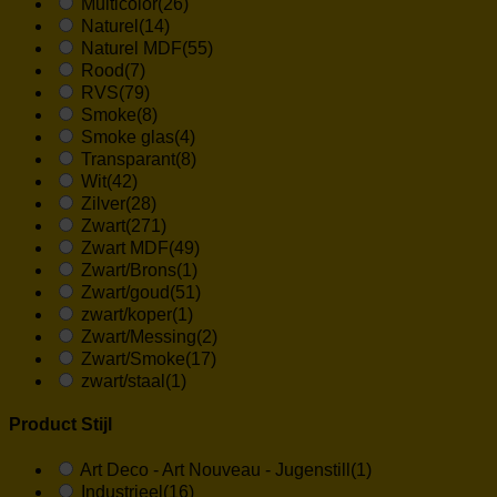
Multicolor
(26)
Naturel
(14)
Naturel MDF
(55)
Rood
(7)
RVS
(79)
Smoke
(8)
Smoke glas
(4)
Transparant
(8)
Wit
(42)
Zilver
(28)
Zwart
(271)
Zwart MDF
(49)
Zwart/Brons
(1)
Zwart/goud
(51)
zwart/koper
(1)
Zwart/Messing
(2)
Zwart/Smoke
(17)
zwart/staal
(1)
Product Stijl
Art Deco - Art Nouveau - Jugenstill
(1)
Industrieel
(16)