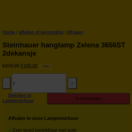
Home
/
afhalen of verzending
/
Afhalen
Steinhauer hanglamp Zelena 3656ST
2dekansje
Oorspronkelijke
Huidige
€
379.95
€
100.00
-74%
prijs
prijs
Steinhauer
was:
is:
hanglamp
€379.95.
€100.00.
Zelena
3656ST
Bekijken in
2dekansje
In winkelwagen
Lampenschuur
aantal
Afhalen in onze Lampenschuur
Zeer goed bereikbaar met auto