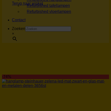
Terug naar winkel
Refurbished tafellampen
Refurbished vloerlampen
Contact
Zoeken
×
-74%