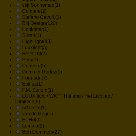
stijl Sonneman
(1)
Colmare
(2)
Stefano Cevoli,
(1)
Blij Design
(120)
Holtkötter
(1)
Sirrah
(1)
HighLight
(43)
Luuxlicht
(3)
Freelicht
(2)
Pola
(7)
Colmore
(5)
Drimmer Rodez
(1)
Formadri
(7)
Estiluz
(1)
F.M. Storzin
(1)
LUUX licht / WATT Holland / Het Lichtlab /
Lumitech
(8)
Art Deco
(1)
van de Heg
(1)
ETH
(40)
Lumina
(2)
Ben Demmers
(27)