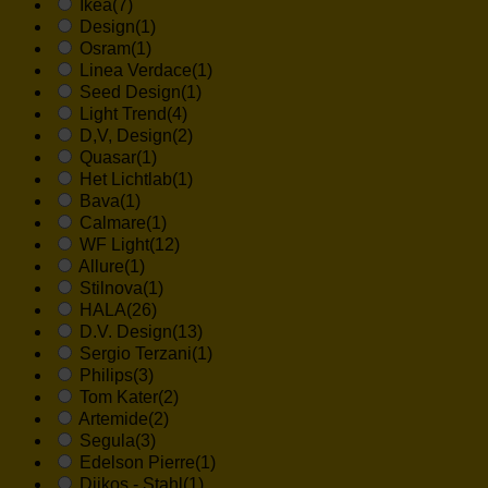
Ikea
(7)
Design
(1)
Osram
(1)
Linea Verdace
(1)
Seed Design
(1)
Light Trend
(4)
D,V, Design
(2)
Quasar
(1)
Het Lichtlab
(1)
Bava
(1)
Calmare
(1)
WF Light
(12)
Allure
(1)
Stilnova
(1)
HALA
(26)
D.V. Design
(13)
Sergio Terzani
(1)
Philips
(3)
Tom Kater
(2)
Artemide
(2)
Segula
(3)
Edelson Pierre
(1)
Dijkos - Stahl
(1)