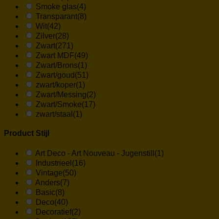
Smoke glas
(4)
Transparant
(8)
Wit
(42)
Zilver
(28)
Zwart
(271)
Zwart MDF
(49)
Zwart/Brons
(1)
Zwart/goud
(51)
zwart/koper
(1)
Zwart/Messing
(2)
Zwart/Smoke
(17)
zwart/staal
(1)
Product Stijl
Art Deco - Art Nouveau - Jugenstill
(1)
Industrieel
(16)
Vintage
(50)
Anders
(7)
Basic
(8)
Deco
(40)
Decoratief
(2)