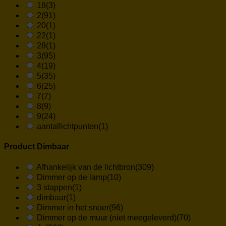
18
(3)
2
(91)
20
(1)
22
(1)
28
(1)
3
(95)
4
(19)
5
(35)
6
(25)
7
(7)
8
(9)
9
(24)
aantallichtpunten
(1)
Product Dimbaar
Afhankelijk van de lichtbron
(309)
Dimmer op de lamp
(10)
3 stappen
(1)
dimbaar
(1)
Dimmer in het snoer
(96)
Dimmer op de muur (niet meegeleverd)
(70)