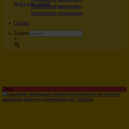
Terug naar winkel
Refurbished tafellampen
Refurbished vloerlampen
Contact
Zoeken
×
-74%