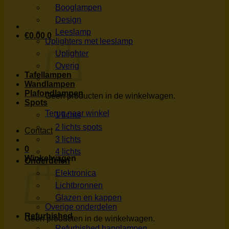
Booglampen
Design
Leeslamp
€
0.00
0
Uplighters met leeslamp
Uplighter
Overig
Tafellampen
Wandlampen
Plafondlampen
Geen producten in de winkelwagen.
Spots
Terug naar winkel
1 lichts
2 lichts spots
Contact
3 lichts
0
4 lichts
Winkelwagen
Onderdelen
Elektronica
Lichtbronnen
Glazen en kappen
Overige onderdelen
Refurbished
Geen producten in de winkelwagen.
Refurbished hanglampen