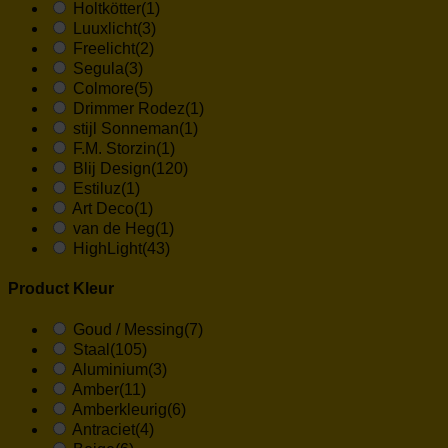
Holtkötter
(1)
Luuxlicht
(3)
Freelicht
(2)
Segula
(3)
Colmore
(5)
Drimmer Rodez
(1)
stijl Sonneman
(1)
F.M. Storzin
(1)
Blij Design
(120)
Estiluz
(1)
Art Deco
(1)
van de Heg
(1)
HighLight
(43)
Product Kleur
Goud / Messing
(7)
Staal
(105)
Aluminium
(3)
Amber
(11)
Amberkleurig
(6)
Antraciet
(4)