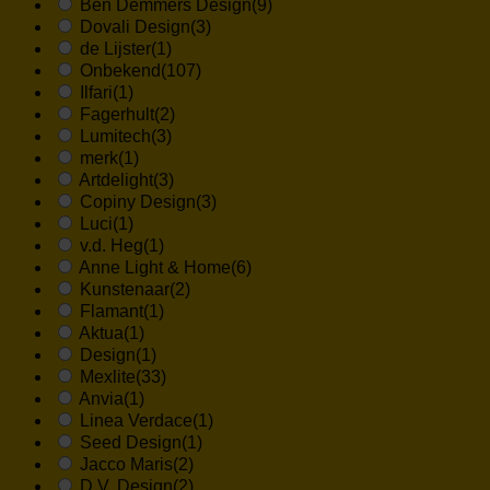
Ben Demmers Design
(9)
Dovali Design
(3)
de Lijster
(1)
Onbekend
(107)
Ilfari
(1)
Fagerhult
(2)
Lumitech
(3)
merk
(1)
Artdelight
(3)
Copiny Design
(3)
Luci
(1)
v.d. Heg
(1)
Anne Light & Home
(6)
Kunstenaar
(2)
Flamant
(1)
Aktua
(1)
Design
(1)
Mexlite
(33)
Anvia
(1)
Linea Verdace
(1)
Seed Design
(1)
Jacco Maris
(2)
D,V, Design
(2)