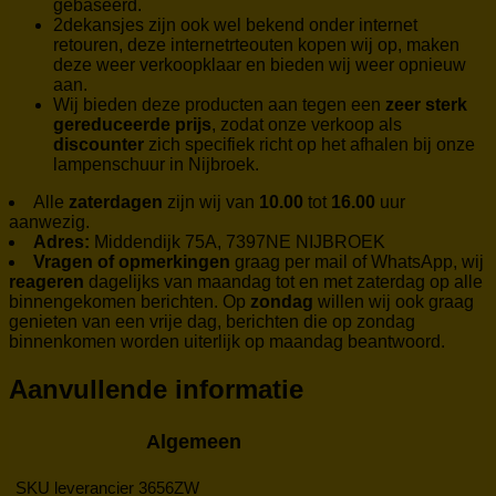
gebaseerd.
2dekansjes zijn ook wel bekend onder internet
retouren, deze internetrteouten kopen wij op, maken
deze weer verkoopklaar en bieden wij weer opnieuw
aan.
Wij bieden deze producten aan tegen een
zeer sterk
gereduceerde prijs
, zodat onze verkoop als
discounter
zich specifiek richt op het afhalen bij onze
lampenschuur in Nijbroek.
Alle
zaterdagen
zijn wij van
10.00
tot
16.00
uur
aanwezig.
Adres:
Middendijk 75A, 7397NE NIJBROEK
Vragen of opmerkingen
graag per mail of WhatsApp, wij
reageren
dagelijks van maandag tot en met zaterdag op alle
binnengekomen berichten. Op
zondag
willen wij ook graag
genieten van een vrije dag, berichten die op zondag
binnenkomen worden uiterlijk op maandag beantwoord.
Aanvullende informatie
Algemeen
SKU leverancier
3656ZW