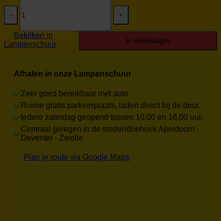
Steinhauer
was:
is:
hanglamp
€379.95.
€100.00.
Zelena
3656ZW
Bekijken in
2dekansje
In winkelwagen
Lampenschuur
aantal
Afhalen in onze Lampenschuur
Zeer goed bereikbaar met auto
Ruime gratis parkeerplaats, laden direct bij de deur.
Iedere zaterdag geopend tussen 10.00 en 16.00 uur.
Centraal gelegen in de stedendriehoek Apeldoorn -
Deventer - Zwolle
Plan je route via Google Maps