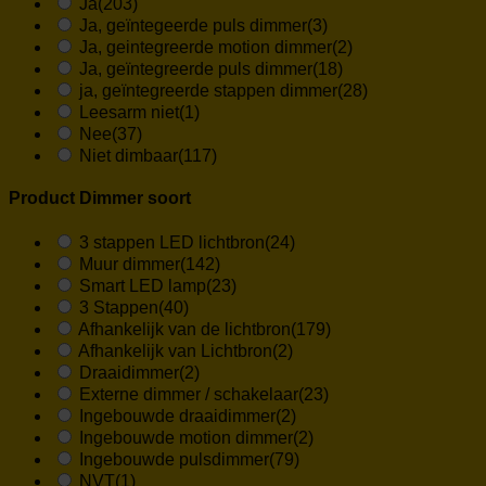
Ja
(203)
Ja, geïntegeerde puls dimmer
(3)
Ja, geintegreerde motion dimmer
(2)
Ja, geïntegreerde puls dimmer
(18)
ja, geïntegreerde stappen dimmer
(28)
Leesarm niet
(1)
Nee
(37)
Niet dimbaar
(117)
Product Dimmer soort
3 stappen LED lichtbron
(24)
Muur dimmer
(142)
Smart LED lamp
(23)
3 Stappen
(40)
Afhankelijk van de lichtbron
(179)
Afhankelijk van Lichtbron
(2)
Draaidimmer
(2)
Externe dimmer / schakelaar
(23)
Ingebouwde draaidimmer
(2)
Ingebouwde motion dimmer
(2)
Ingebouwde pulsdimmer
(79)
NVT
(1)