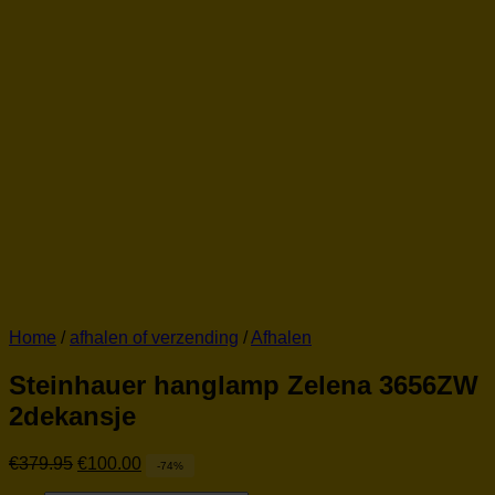
Home
/
afhalen of verzending
/
Afhalen
Steinhauer hanglamp Zelena 3656ZW
2dekansje
Oorspronkelijke
Huidige
€
379.95
€
100.00
-74%
prijs
prijs