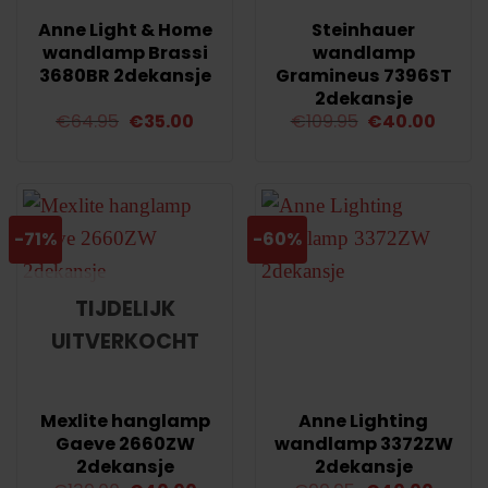
Anne Light & Home
Steinhauer
wandlamp Brassi
wandlamp
3680BR 2dekansje
Gramineus 7396ST
2dekansje
Oorspronkelijke
Huidige
Oorspronkelij
Huidi
€
64.95
€
35.00
€
109.95
€
40.00
prijs
prijs
prijs
prijs
was:
is:
was:
is:
€64.95.
€35.00.
€109.95.
€40.0
-71%
-60%
TIJDELIJK
UITVERKOCHT
Mexlite hanglamp
Anne Lighting
Gaeve 2660ZW
wandlamp 3372ZW
2dekansje
2dekansje