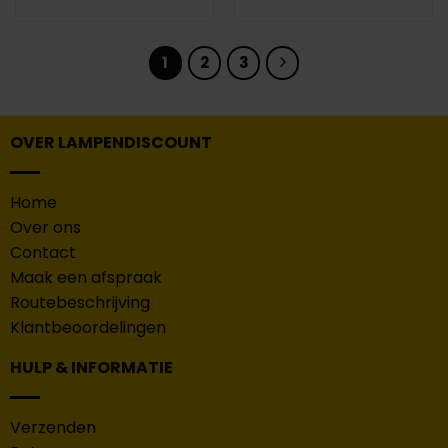
was:
is:
was:
is:
€139.00.
€50.00.
€149.95.
€50.0
1
2
3
OVER LAMPENDISCOUNT
Home
Over ons
Contact
Maak een afspraak
Routebeschrijving
Klantbeoordelingen
HULP & INFORMATIE
Verzenden