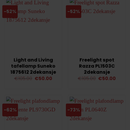
-52%
-52%
Light and Living
Freelight spot
tafellamp Suneko
Razza PL1503C
1875612 2dekansje
2dekansje
Oorspronkelijke
Huidige
Oorspronkelij
Huidi
€
105.00
€
50.00
€
105.00
€
50.00
prijs
prijs
prijs
prijs
was:
is:
was:
is:
€105.00.
€50.00.
€105.00.
€50.0
-62%
-73%