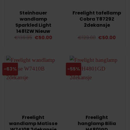
Steinhauer
Freelight tafellamp
wandlamp
Cobra T8729Z
Sparkled Light
2dekansje
1481ZW Nieuw
Oorspronkelijke
Huidige
Oorspronkelij
Huidi
€
139.95
€
50.00
€
129.00
€
50.00
prijs
prijs
prijs
prijs
was:
is:
was:
is:
€139.95.
€50.00.
€129.00.
€50.0
-63%
-55%
Freelight
Freelight
wandlamp Matisse
hanglamp Bilia
W7410B 2dekansje
H4801GD