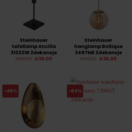
Steinhauer
Steinhauer
tafellamp Ancilla
hanglamp Bollique
3102ZW 2dekansje
3497ME 2dekansje
Oorspronkelijke
Huidige
Oorspronkelij
Huidig
€
69.95
€
35.00
€
69.95
€
35.00
prijs
prijs
prijs
prijs
was:
is:
was:
is:
€69.95.
€35.00.
€69.95.
€35.00
-46%
-64%