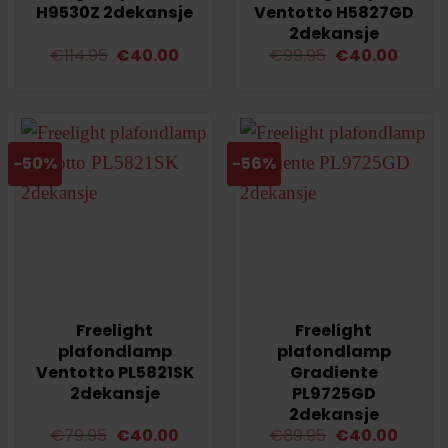
H9530Z 2dekansje
Ventotto H5827GD
2dekansje
Oorspronkelijke
Huidige
Oorspronkelij
Huidi
€
114.95
€
40.00
€
99.95
€
40.00
prijs
prijs
prijs
prijs
was:
is:
was:
is:
€114.95.
€40.00.
€99.95.
€40.0
-50%
-56%
Freelight
Freelight
plafondlamp
plafondlamp
Ventotto PL5821SK
Gradiente
2dekansje
PL9725GD
2dekansje
Oorspronkelijke
Huidige
Oorspronkelij
Huidi
€
79.95
€
40.00
€
89.95
€
40.00