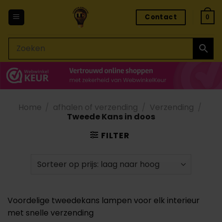
Ga
Contact
naar
0
inhoud
Home
/
afhalen of verzending
/
Verzending
/
Tweede Kans in doos
FILTER
Voordelige tweedekans lampen voor elk interieur
met snelle verzending