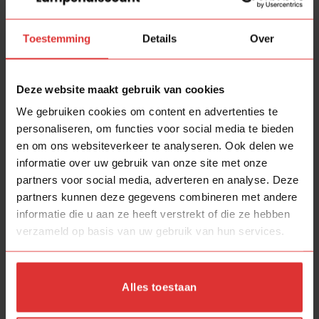
-60%
-70%
Toestemming
Details
Over
Deze website maakt gebruik van cookies
We gebruiken cookies om content en advertenties te
Freelight tafellamp
Freelight
personaliseren, om functies voor social media te bieden
Ventotto T5821SK
wandlamp Matisse
en om ons websiteverkeer te analyseren. Ook delen we
2dekansje
W7410Z 2dekansje
Oorspronkelijke
Huidige
Oorspronkelij
Huidi
informatie over uw gebruik van onze site met onze
€
99.95
€
40.00
€
135.00
€
40.00
prijs
prijs
prijs
prijs
partners voor social media, adverteren en analyse. Deze
was:
is:
was:
is:
€99.95.
€40.00.
€135.00.
€40.0
partners kunnen deze gegevens combineren met andere
informatie die u aan ze heeft verstrekt of die ze hebben
verzameld op basis van uw gebruik van hun services.
-60%
-60%
Alles toestaan