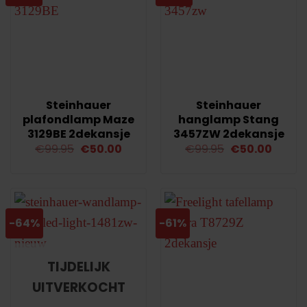
Steinhauer
Steinhauer
plafondlamp Maze
hanglamp Stang
3129BE 2dekansje
3457ZW 2dekansje
Oorspronkelijke
Huidige
Oorspronkelij
Huidi
€
99.95
€
50.00
€
99.95
€
50.00
prijs
prijs
prijs
prijs
was:
is:
was:
is:
€99.95.
€50.00.
€99.95.
€50.00
-64%
-61%
TIJDELIJK
UITVERKOCHT