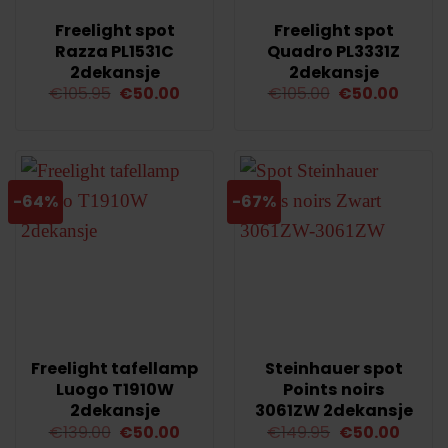
Freelight spot
Freelight spot
Razza PL1531C
Quadro PL3331Z
2dekansje
2dekansje
Oorspronkelijke
Huidige
Oorspronkelij
Huidi
€
105.95
€
50.00
€
105.00
€
50.00
prijs
prijs
prijs
prijs
was:
is:
was:
is:
€105.95.
€50.00.
€105.00.
€50.0
-64%
-67%
Freelight tafellamp
Steinhauer spot
Luogo T1910W
Points noirs
2dekansje
3061ZW 2dekansje
Oorspronkelijke
Huidige
Oorspronkelij
Huidi
€
139.00
€
50.00
€
149.95
€
50.00
prijs
prijs
prijs
prijs